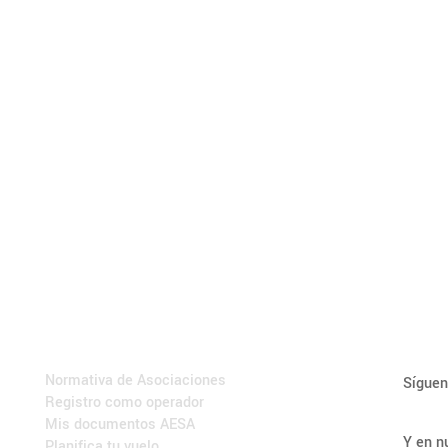
ENLACES DE INTERÉS
SOC
Normativa de Asociaciones
Síguen
Registro como operador
Mis documentos AESA
Y en n
Planifica tu vuelo